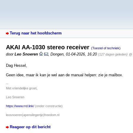
Terug naar het hoofdscherm
AKAI AA-1030 stereo receiver
(Toestel of techniek)
door
Leo Snoeren
,
Dongen
,
01-04-2026, 16:20
(127 dagen geleden)
@ 
Dag Hessel,
Geen idee, maar ik kan je wel aan de manual helpen: zie je mailbox.
--
Met vriendelijke groet,
Leo Snoeren
https://www.rrd.link/
(onder constructie)
leosnoeren(apenslingertje)freedom.nl
Reageer op dit bericht