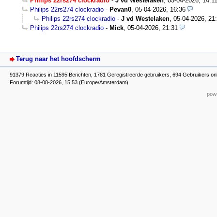
Philips 22rs274 clockradio
-
J vd Westelaken
,
05-04-2026, 14:1
Philips 22rs274 clockradio
-
Pevan0
,
05-04-2026, 16:36
Philips 22rs274 clockradio
-
J vd Westelaken
,
05-04-2026, 21
Philips 22rs274 clockradio
-
Mick
,
05-04-2026, 21:31
Terug naar het hoofdscherm
91379 Reacties in 11595 Berichten, 1781 Geregistreerde gebruikers, 694 Gebruikers on
Forumtijd: 08-08-2026, 15:53 (Europe/Amsterdam)
powe