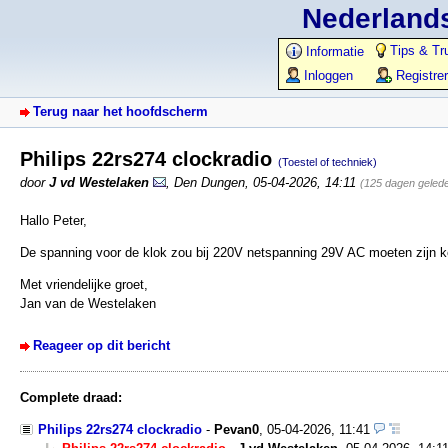
Nederlands
Tips & Tr
Informatie
Inloggen
Registre
Terug naar het hoofdscherm
Philips 22rs274 clockradio
(Toestel of techniek)
door
J vd Westelaken
,
Den Dungen
,
05-04-2026, 14:11
(125 dagen geled
Hallo Peter,
De spanning voor de klok zou bij 220V netspanning 29V AC moeten zijn ko
Met vriendelijke groet,
Jan van de Westelaken
Reageer op dit bericht
Complete draad:
Philips 22rs274 clockradio
-
Pevan0
,
05-04-2026, 11:41