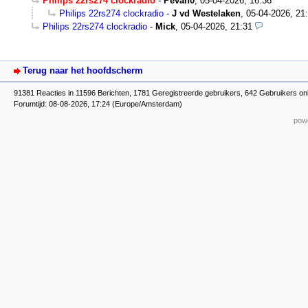
Philips 22rs274 clockradio
-
Pevan0
,
05-04-2026, 16:36
Philips 22rs274 clockradio
-
J vd Westelaken
,
05-04-2026, 21
Philips 22rs274 clockradio
-
Mick
,
05-04-2026, 21:31
Terug naar het hoofdscherm
91381 Reacties in 11596 Berichten, 1781 Geregistreerde gebruikers, 642 Gebruikers on
Forumtijd: 08-08-2026, 17:24 (Europe/Amsterdam)
powe