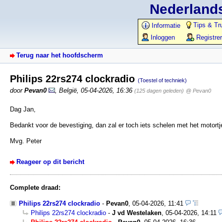
Nederlands
Tips & Tr
Informatie
Inloggen
Registre
Terug naar het hoofdscherm
Philips 22rs274 clockradio
(Toestel of techniek)
door
Pevan0
,
België
,
05-04-2026, 16:36
(125 dagen geleden)
@ Pevan0
Dag Jan,
Bedankt voor de bevestiging, dan zal er toch iets schelen met het motor
Mvg. Peter
Reageer op dit bericht
Complete draad:
Philips 22rs274 clockradio
-
Pevan0
,
05-04-2026, 11:41
Philips 22rs274 clockradio
-
J vd Westelaken
,
05-04-2026, 14:11