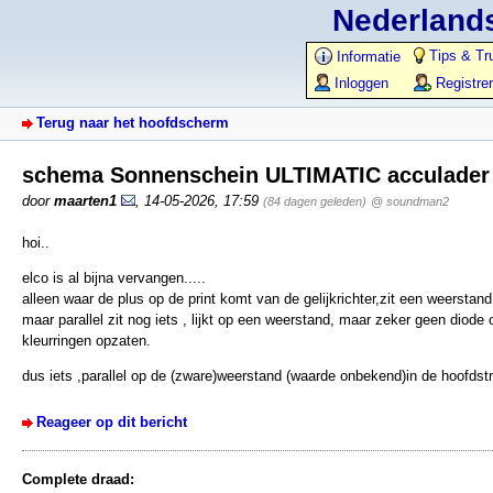
Nederlands
Tips & Tr
Informatie
Inloggen
Registre
Terug naar het hoofdscherm
schema Sonnenschein ULTIMATIC acculade
door
maarten1
,
14-05-2026, 17:59
(84 dagen geleden)
@ soundman2
hoi..
elco is al bijna vervangen.....
alleen waar de plus op de print komt van de gelijkrichter,zit een weerstand 
maar parallel zit nog iets , lijkt op een weerstand, maar zeker geen diode 
kleurringen opzaten.
dus iets ,parallel op de (zware)weerstand (waarde onbekend)in de hoofdstr
Reageer op dit bericht
Complete draad: