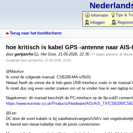
Nederlands
Tips & Tr
Informatie
Inloggen
Registre
Terug naar het hoofdscherm
hoe kritisch is kabel GPS -antenne naar AIS
door
gertjanrhe
,
Het Gooi
,
21-05-2026, 22:36
(77 dagen geleden)
@ Mauri
Gewijzigd door gertjanrhe, 21-05-2026, 22:41
@Maurice:
Ik vond de volgende manual: CSB200-MA-v05r01.
Helaas heeft de versie die ik heb geen USB-interface zoals in de manual
Ik moet dus nog even verder zoeken om uit te vinden hoe ik een laptop k
Nagekomen: dit manual beschrijft de PC-interface op de 9p-subD connecti
https://www.euronav.co.uk/Products/Hardware/AIS/AIS_TX/CSB200/CSB
@Leo:
DC door dit soort kabels is bij satellietontvangers/LNA's niet ongebruikelij
Ik bestel een nieuw kabeltje met de juiste connectoren.