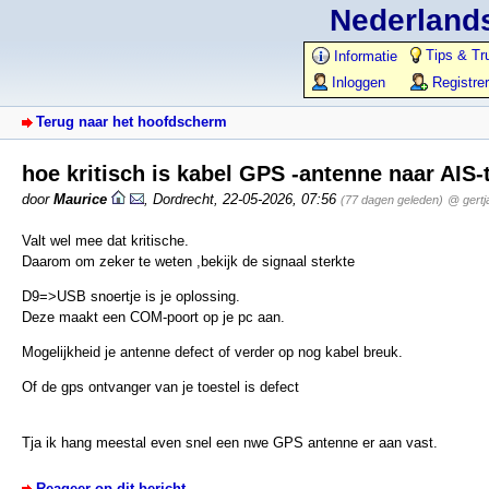
Nederlands
Tips & Tr
Informatie
Inloggen
Registre
Terug naar het hoofdscherm
hoe kritisch is kabel GPS -antenne naar AIS
door
Maurice
,
Dordrecht
,
22-05-2026, 07:56
(77 dagen geleden)
@ gertj
Valt wel mee dat kritische.
Daarom om zeker te weten ,bekijk de signaal sterkte
D9=>USB snoertje is je oplossing.
Deze maakt een COM-poort op je pc aan.
Mogelijkheid je antenne defect of verder op nog kabel breuk.
Of de gps ontvanger van je toestel is defect
Tja ik hang meestal even snel een nwe GPS antenne er aan vast.
Reageer op dit bericht