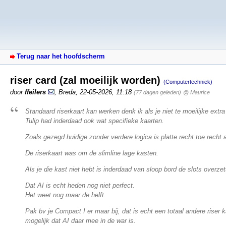
Terug naar het hoofdscherm
riser card (zal moeilijk worden)
(Computertechniek)
door
ffeilers
,
Breda
,
22-05-2026, 11:18
(77 dagen geleden)
@ Maurice
Standaard riserkaart kan werken denk ik als je niet te moeilijke extra
Tulip had inderdaad ook wat specifieke kaarten.
Zoals gezegd huidige zonder verdere logica is platte recht toe recht 
De riserkaart was om de slimline lage kasten.
Als je die kast niet hebt is inderdaad van sloop bord de slots overzet
Dat AI is echt heden nog niet perfect.
Het weet nog maar de helft.
Pak bv je Compact I er maar bij, dat is echt een totaal andere riser k
mogelijk dat AI daar mee in de war is.