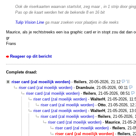
Ook de riserkaarten waarvan startslot, zeg maar , in 1 strip door ging
Pas op de kaart werden het de bekende 8 en 16 bit
Tulip Vision Line
ga maar zoeken voor plaatjes in die reeks
Maurice, als je rechtstreeks een isa graphic card er in stopt zou dat dan
gr
Frans
Reageer op dit bericht
Complete draad:
riser card (zal moeilijk worden)
-
ffeilers
,
20-05-2026, 21:12
riser card (zal moeilijk worden)
-
Drambuie
,
21-05-2026, 00:11
riser card (zal moeilijk worden)
-
ffeilers
,
21-05-2026, 08:51
riser card (zal moeilijk worden)
-
WalterH
,
21-05-2026, 11:
riser card (zal moeilijk worden)
-
Otto
,
21-05-2026, 12:
riser card (zal moeilijk worden)
-
WalterH
,
21-05-2026, 13:
riser card (zal moeilijk worden)
-
ffeilers
,
21-05-2026, 
riser card (zal moeilijk worden)
-
Maurice
,
21-05-2
riser card (zal moeilijk worden)
-
ffeilers
,
21-0
riser card (zal moeilijk worden)
-
ffeilers
,
2