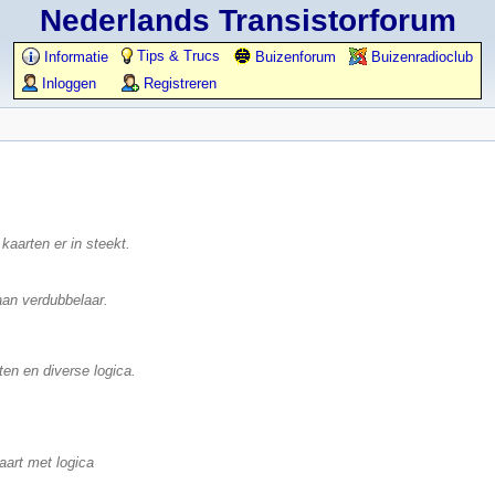
Nederlands Transistorforum
Tips & Trucs
Informatie
Buizenforum
Buizenradioclub
Inloggen
Registreren
 kaarten er in steekt.
aan verdubbelaar.
ten en diverse logica.
aart met logica