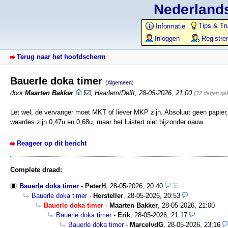
Nederlands
Tips & Tr
Informatie
Inloggen
Registre
Terug naar het hoofdscherm
Bauerle doka timer
(Algemeen)
door
Maarten Bakker
,
Haarlem/Delft
,
28-05-2026, 21:00
(72 dagen ge
Let wel, de vervanger moet MKT of liever MKP zijn. Absoluut geen papier, d
waardes zijn 0,47u en 0,68u, maar het luistert niet bijzonder nauw.
Reageer op dit bericht
Complete draad:
Bauerle doka timer
-
PeterH
,
28-05-2026, 20:40
Bauerle doka timer
-
Hersteller
,
28-05-2026, 20:53
Bauerle doka timer
-
Maarten Bakker
,
28-05-2026, 21:00
Bauerle doka timer
-
Erik
,
28-05-2026, 21:17
Bauerle doka timer
-
MarcelvdG
,
28-05-2026, 23:16