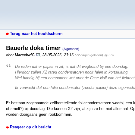
Terug naar het hoofdscherm
Bauerle doka timer
(Algemeen)
door
MarcelvdG
,
28-05-2026, 23:16
(72 dagen geleden)
@ Erik
De reden dat er papier in zit, is dat dit wegbrand bij een doorslag.
Hierdoor zullen X2 rated condensatoren nooit falen in kortsluiting.
Wel handig bij een component wat over de Fase-Null van het lichtnet
Ik verwacht dat een folie condensator (zonder papier) deze eigensch
Er bestaan zogenaamde zelfherstellende foliecondensatoren waarbij een k
of smelt?) bij doorslag. Die kunnen X2 zijn, al zijn ze het niet allemaal. 
worden doorgaans geen rookbommen.
Reageer op dit bericht