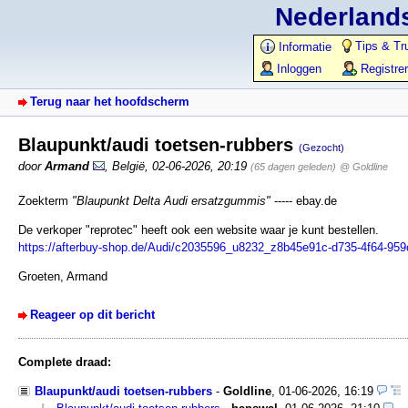
Nederlands
Tips & Tr
Informatie
Inloggen
Registre
Terug naar het hoofdscherm
Blaupunkt/audi toetsen-rubbers
(Gezocht)
door
Armand
,
België
,
02-06-2026, 20:19
(65 dagen geleden)
@ Goldline
Zoekterm
"Blaupunkt Delta Audi ersatzgummis"
----- ebay.de
De verkoper "reprotec" heeft ook een website waar je kunt bestellen.
https://afterbuy-shop.de/Audi/c2035596_u8232_z8b45e91c-d735-4f64-95
Groeten, Armand
Reageer op dit bericht
Complete draad:
Blaupunkt/audi toetsen-rubbers
-
Goldline
,
01-06-2026, 16:19