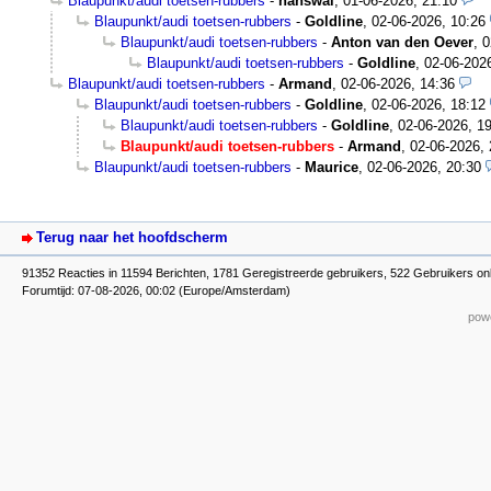
Blaupunkt/audi toetsen-rubbers
-
hanswal
,
01-06-2026, 21:10
Blaupunkt/audi toetsen-rubbers
-
Goldline
,
02-06-2026, 10:26
Blaupunkt/audi toetsen-rubbers
-
Anton van den Oever
,
0
Blaupunkt/audi toetsen-rubbers
-
Goldline
,
02-06-202
Blaupunkt/audi toetsen-rubbers
-
Armand
,
02-06-2026, 14:36
Blaupunkt/audi toetsen-rubbers
-
Goldline
,
02-06-2026, 18:12
Blaupunkt/audi toetsen-rubbers
-
Goldline
,
02-06-2026, 1
Blaupunkt/audi toetsen-rubbers
-
Armand
,
02-06-2026, 
Blaupunkt/audi toetsen-rubbers
-
Maurice
,
02-06-2026, 20:30
Terug naar het hoofdscherm
91352 Reacties in 11594 Berichten, 1781 Geregistreerde gebruikers, 522 Gebruikers onl
Forumtijd: 07-08-2026, 00:02 (Europe/Amsterdam)
powe