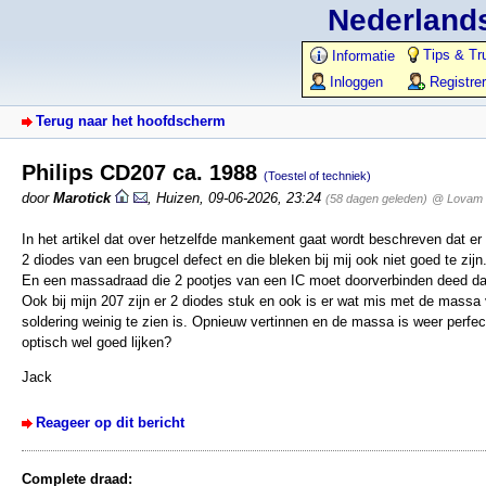
Nederlands
Tips & Tr
Informatie
Inloggen
Registre
Terug naar het hoofdscherm
Philips CD207 ca. 1988
(Toestel of techniek)
door
Marotick
,
Huizen
,
09-06-2026, 23:24
(58 dagen geleden)
@ Lovam
In het artikel dat over hetzelfde mankement gaat wordt beschreven dat er
2 diodes van een brugcel defect en die bleken bij mij ook niet goed te zijn
En een massadraad die 2 pootjes van een IC moet doorverbinden deed dat
Ook bij mijn 207 zijn er 2 diodes stuk en ook is er wat mis met de mass
soldering weinig te zien is. Opnieuw vertinnen en de massa is weer perfect
optisch wel goed lijken?
Jack
Reageer op dit bericht
Complete draad: