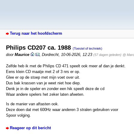
Terug naar het hoofdscherm
Philips CD207 ca. 1988
(Toestel of techniek)
door
Maurice
,
Dordrecht
,
10-06-2026, 12:23
(57 dagen geleden)
@ Maro
Zelfde heb ik met de Philips CD 471 speelt ook meer af dan je denkt.
Eens klein CD maatje met 2 of 3 nrs er op.
Glee er op de stoep met mijn voet over uit.
Dus bak krassen van je weet niet hoe diep.
Denk je in de speler en zonder een hik speelt deze de cd
Waar andere spelers het zeker laten afweten.
Is de manier van aftasten ook.
Deze doen dat met 600Hz waar anderen 3 stralen gebruiken voor
Spoor volging.
Reageer op dit bericht