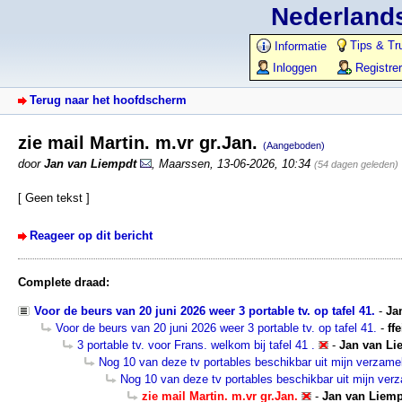
Nederlands
Tips & Tr
Informatie
Inloggen
Registre
Terug naar het hoofdscherm
zie mail Martin. m.vr gr.Jan.
(Aangeboden)
door
Jan van Liempdt
,
Maarssen
,
13-06-2026, 10:34
(54 dagen geleden)
[ Geen tekst ]
Reageer op dit bericht
Complete draad:
Voor de beurs van 20 juni 2026 weer 3 portable tv. op tafel 41.
-
Ja
Voor de beurs van 20 juni 2026 weer 3 portable tv. op tafel 41.
-
ffe
3 portable tv. voor Frans. welkom bij tafel 41 .
-
Jan van Li
Nog 10 van deze tv portables beschikbar uit mijn verzamel
Nog 10 van deze tv portables beschikbar uit mijn verz
zie mail Martin. m.vr gr.Jan.
-
Jan van Liem