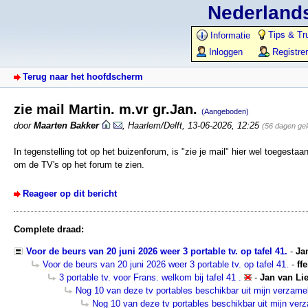
Nederlands
Tips & Tr
Informatie
Inloggen
Registre
Terug naar het hoofdscherm
zie mail Martin. m.vr gr.Jan.
(Aangeboden)
door
Maarten Bakker
,
Haarlem/Delft
,
13-06-2026, 12:25
(56 dagen ge
In tegenstelling tot op het buizenforum, is "zie je mail" hier wel toegesta
om de TV's op het forum te zien.
Reageer op dit bericht
Complete draad:
Voor de beurs van 20 juni 2026 weer 3 portable tv. op tafel 41.
-
Ja
Voor de beurs van 20 juni 2026 weer 3 portable tv. op tafel 41.
-
ffe
3 portable tv. voor Frans. welkom bij tafel 41 .
-
Jan van Li
Nog 10 van deze tv portables beschikbar uit mijn verzamel
Nog 10 van deze tv portables beschikbar uit mijn verz