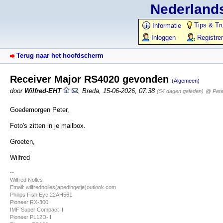
Nederlands
Tips & Tr
Informatie
Inloggen
Registre
Terug naar het hoofdscherm
Receiver Major RS4020 gevonden
(Algemeen)
door
Wilfred-EHT
,
Breda
,
15-06-2026, 07:38
(54 dagen geleden)
@ Pete
Goedemorgen Peter,
Foto's zitten in je mailbox.
Groeten,
Wilfred
--
Wilfred Nolles
Email: wilfrednolles(apedingetje)outlook.com
Philips Fish Eye 22AH561
Pioneer RX-300
IMF Super Compact II
Pioneer PL12D-II