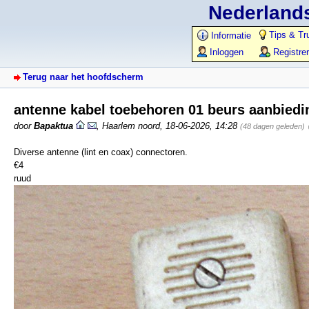
Nederlands
Tips & Tr
Informatie
Inloggen
Registre
Terug naar het hoofdscherm
antenne kabel toebehoren 01 beurs aanbied
door
Bapaktua
,
Haarlem noord
,
18-06-2026, 14:28
(48 dagen geleden)
Diverse antenne (lint en coax) connectoren.
€4
ruud