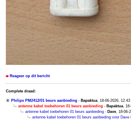
Reageer op dit bericht
Complete draad:
Philips PM2412/01 beurs aanbieding
-
Bapaktua
,
18-06-2026, 12:4
antenne kabel toebehoren 01 beurs aanbieding
-
Bapaktua
,
18-
antenne kabel toebehoren 01 beurs aanbieding
-
Dave
,
18-06-2
antenne kabel toebehoren 01 beurs aanbieding voor Dave