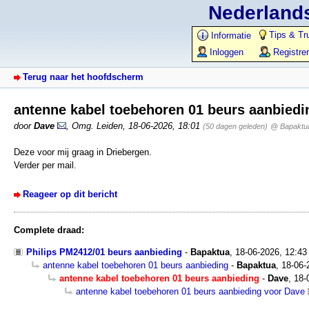
Nederlands
Tips & Tr
Informatie
Inloggen
Registre
Terug naar het hoofdscherm
antenne kabel toebehoren 01 beurs aanbied
door
Dave
,
Omg. Leiden
,
18-06-2026, 18:01
(50 dagen geleden)
@ Bapaktu
Deze voor mij graag in Driebergen.
Verder per mail.
Reageer op dit bericht
Complete draad:
Philips PM2412/01 beurs aanbieding
-
Bapaktua
,
18-06-2026, 12:4
antenne kabel toebehoren 01 beurs aanbieding
-
Bapaktua
,
18-06-
antenne kabel toebehoren 01 beurs aanbieding
-
Dave
,
18-
antenne kabel toebehoren 01 beurs aanbieding voor Dave