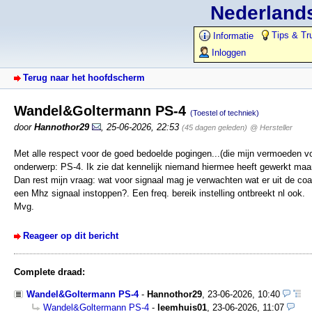
Nederlands
Tips & Tr
Informatie
Inloggen
Terug naar het hoofdscherm
Wandel&Goltermann PS-4
(Toestel of techniek)
door
Hannothor29
,
25-06-2026, 22:53
(45 dagen geleden)
@ Hersteller
Met alle respect voor de goed bedoelde pogingen...(die mijn vermoeden voo
onderwerp: PS-4. Ik zie dat kennelijk niemand hiermee heeft gewerkt maa
Dan rest mijn vraag: wat voor signaal mag je verwachten wat er uit de coax
een Mhz signaal instoppen?. Een freq. bereik instelling ontbreekt nl ook.
Mvg.
Reageer op dit bericht
Complete draad:
Wandel&Goltermann PS-4
-
Hannothor29
,
23-06-2026, 10:40
Wandel&Goltermann PS-4
-
leemhuis01
,
23-06-2026, 11:07