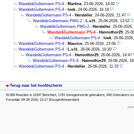
Wandel&Goltermann PS-4
-
Martina
,
23-06-2026, 14:02
Wandel&Goltermann PS-4
-
loek
,
24-06-2026, 16:19
Wandel&Goltermann PS-4
-
Hersteller
,
24-06-2026, 21:47
Wandel&Goltermann PMG-2
-
L.v.H.
,
25-06-2026, 13:52
Wandel&Goltermann PMG-2
-
Hersteller
,
25-06-2026,
Wandel&Goltermann PS-4
-
Hannothor29
,
25-0
Wandel&Goltermann PS-4
-
loek
,
26-06-2026,
Wandel&Goltermann PS-4
-
Maurice
,
25-06-2026, 23:06
Wandel&Goltermann PS-4
-
L.v.H.
,
26-06-2026, 10:20
Wandel&Goltermann PS-4
-
Hannothor29
,
26-06-2026, 14:47
Wandel&Goltermann PS-4
-
Hannothor29
,
26-06-2026, 18
Wandel&Goltermann PS-4
-
Hersteller
,
26-06-2026, 11:33
Terug naar het hoofdscherm
91388 Reacties in 11597 Berichten, 1781 Geregistreerde gebruikers, 940 Gebruikers on
Forumtijd: 09-08-2026, 13:17 (Europe/Amsterdam)
powe