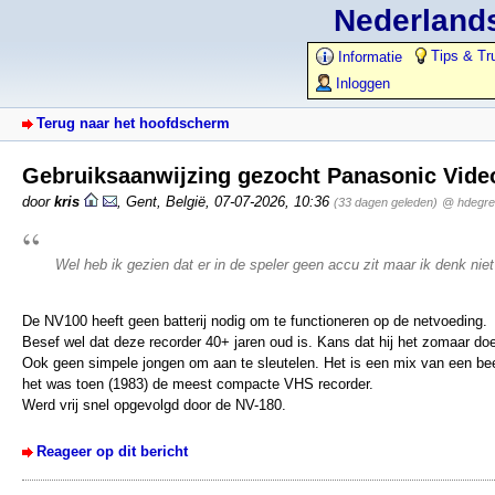
Nederlands
Tips & Tr
Informatie
Inloggen
Terug naar het hoofdscherm
Gebruiksaanwijzing gezocht Panasonic Vide
door
kris
,
Gent, België
,
07-07-2026, 10:36
(33 dagen geleden)
@ hdegr
Wel heb ik gezien dat er in de speler geen accu zit maar ik denk niet
De NV100 heeft geen batterij nodig om te functioneren op de netvoeding.
Besef wel dat deze recorder 40+ jaren oud is. Kans dat hij het zomaar doet
Ook geen simpele jongen om aan te sleutelen. Het is een mix van een bee
het was toen (1983) de meest compacte VHS recorder.
Werd vrij snel opgevolgd door de NV-180.
Reageer op dit bericht