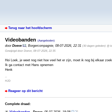
Terug naar het hoofdscherm
Videobanden
(Aangeboden)
door
Doeve
,
Borgercompagnie
,
08-07-2026, 22:31
(30 dagen geleden)
@ l
Gewijzigd door Doeve, 08-07-2026, 22:35
Hoi Loek, je weet nog niet hoe veel het er zijn, moet ik nog bij elkaar zoe
Ik ga contact met Hans opnemen
Henk
--
HJD
Reageer op dit bericht
Complete draad:
Videobanden
-
Doeve
,
05-07-2026, 18:08