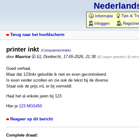
Nederlands
Tips & Tr
Informatie
Inloggen
Registre
Terug naar het hoofdscherm
printer inkt
(Computertechniek)
door
Maurice
,
Dordrecht
,
17-05-2026, 21:38
(82 dagen geleden)
@ elect
Goed verhaal,
Maar dat 123inkt geloofde ik niet en even gecontroleerd.
Is even verder scrollen en zie ook de tekst bij de diverse.
Staat ook de prijs.mL er bij vermeldt.
Haal het al enkele jaren bij 123
Hier je
123 MG5450
Reageer op dit bericht
Complete draad: