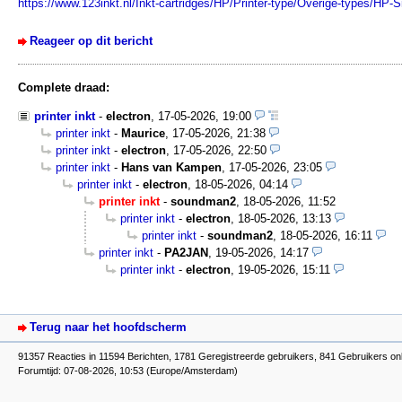
https://www.123inkt.nl/Inkt-cartridges/HP/Printer-type/Overige-types/HP-
Reageer op dit bericht
Complete draad:
printer inkt
-
electron
,
17-05-2026, 19:00
printer inkt
-
Maurice
,
17-05-2026, 21:38
printer inkt
-
electron
,
17-05-2026, 22:50
printer inkt
-
Hans van Kampen
,
17-05-2026, 23:05
printer inkt
-
electron
,
18-05-2026, 04:14
printer inkt
-
soundman2
,
18-05-2026, 11:52
printer inkt
-
electron
,
18-05-2026, 13:13
printer inkt
-
soundman2
,
18-05-2026, 16:11
printer inkt
-
PA2JAN
,
19-05-2026, 14:17
printer inkt
-
electron
,
19-05-2026, 15:11
Terug naar het hoofdscherm
91357 Reacties in 11594 Berichten, 1781 Geregistreerde gebruikers, 841 Gebruikers on
Forumtijd: 07-08-2026, 10:53 (Europe/Amsterdam)