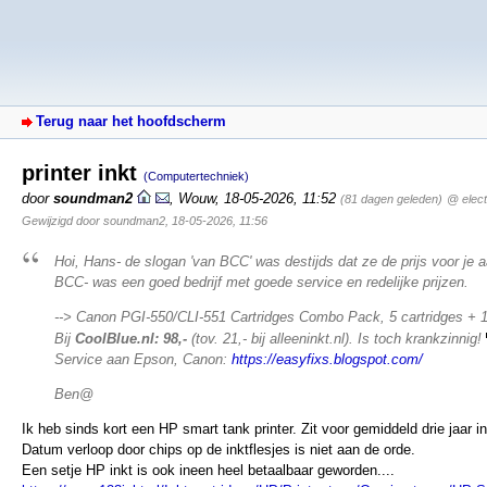
Terug naar het hoofdscherm
printer inkt
(Computertechniek)
door
soundman2
,
Wouw
,
18-05-2026, 11:52
(81 dagen geleden)
@ elec
Gewijzigd door soundman2, 18-05-2026, 11:56
Hoi, Hans- de slogan 'van BCC' was destijds dat ze de prijs voor je aa
BCC- was een goed bedrijf met goede service en redelijke prijzen.
--> Canon PGI-550/CLI-551 Cartridges Combo Pack, 5 cartridges + 1x g
Bij
CoolBlue.nl: 98,-
(tov. 21,- bij alleeninkt.nl). Is toch krankzinnig!
Service aan Epson, Canon:
https://easyfixs.blogspot.com/
Ben@
Ik heb sinds kort een HP smart tank printer. Zit voor gemiddeld drie jaar inkt
Datum verloop door chips op de inktflesjes is niet aan de orde.
Een setje HP inkt is ook ineen heel betaalbaar geworden....