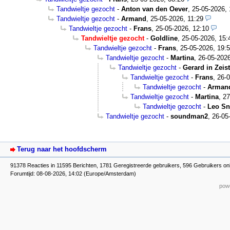
Tandwieltje gezocht
-
Anton van den Oever
,
25-05-2026, 
Tandwieltje gezocht
-
Armand
,
25-05-2026, 11:29
Tandwieltje gezocht
-
Frans
,
25-05-2026, 12:10
Tandwieltje gezocht
-
Goldline
,
25-05-2026, 15:
Tandwieltje gezocht
-
Frans
,
25-05-2026, 19:
Tandwieltje gezocht
-
Martina
,
26-05-2026
Tandwieltje gezocht
-
Gerard in Zeist
Tandwieltje gezocht
-
Frans
,
26-0
Tandwieltje gezocht
-
Arman
Tandwieltje gezocht
-
Martina
,
27
Tandwieltje gezocht
-
Leo Sn
Tandwieltje gezocht
-
soundman2
,
26-05
Terug naar het hoofdscherm
91378 Reacties in 11595 Berichten, 1781 Geregistreerde gebruikers, 596 Gebruikers on
Forumtijd: 08-08-2026, 14:02 (Europe/Amsterdam)
powe