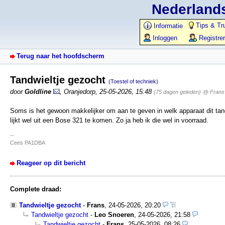
Nederlands
Tips & Tr
Informatie
Inloggen
Registre
Terug naar het hoofdscherm
Tandwieltje gezocht
(Toestel of techniek)
door
Goldline
,
Oranjedorp
,
25-05-2026, 15:48
(75 dagen geleden)
@ Frans
Soms is het gewoon makkelijker om aan te geven in welk apparaat dit tand
lijkt wel uit een Bose 321 te komen. Zo ja heb ik die wel in voorraad.
--
Cees PA1DBA
Reageer op dit bericht
Complete draad:
Tandwieltje gezocht
-
Frans
,
24-05-2026, 20:20
Tandwieltje gezocht
-
Leo Snoeren
,
24-05-2026, 21:58
Tandwieltje gezocht
-
Frans
,
25-05-2026, 08:26