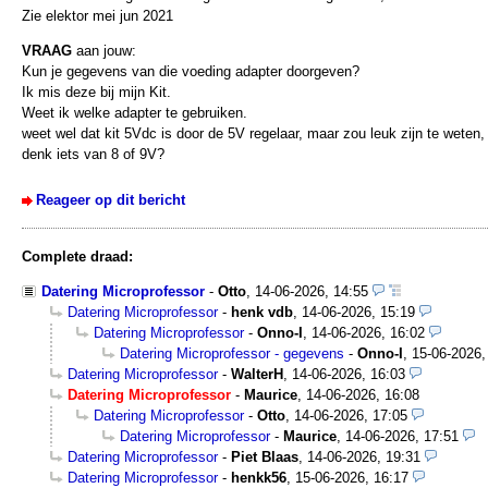
Zie elektor mei jun 2021
VRAAG
aan jouw:
Kun je gegevens van die voeding adapter doorgeven?
Ik mis deze bij mijn Kit.
Weet ik welke adapter te gebruiken.
weet wel dat kit 5Vdc is door de 5V regelaar, maar zou leuk zijn te weten,
denk iets van 8 of 9V?
Reageer op dit bericht
Complete draad:
Datering Microprofessor
-
Otto
,
14-06-2026, 14:55
Datering Microprofessor
-
henk vdb
,
14-06-2026, 15:19
Datering Microprofessor
-
Onno-I
,
14-06-2026, 16:02
Datering Microprofessor - gegevens
-
Onno-I
,
15-06-2026,
Datering Microprofessor
-
WalterH
,
14-06-2026, 16:03
Datering Microprofessor
-
Maurice
,
14-06-2026, 16:08
Datering Microprofessor
-
Otto
,
14-06-2026, 17:05
Datering Microprofessor
-
Maurice
,
14-06-2026, 17:51
Datering Microprofessor
-
Piet Blaas
,
14-06-2026, 19:31
Datering Microprofessor
-
henkk56
,
15-06-2026, 16:17