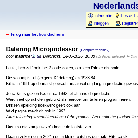
Nederlands
Tips & Tr
Informatie
Inloggen
Registre
Terug naar het hoofdscherm
Datering Microprofessor
(Computertechniek)
door
Maurice
,
Dordrecht
,
14-06-2026, 16:08
(55 dagen geleden)
@ Otto
Leuk , heb zelf ook incl 2 optie dozen, o.a. een Printer als optie.
Die van mij is uit (volgens IC datering) ca 1983-84.
Kit is in 1981 op de markt gebracht maar wel erg lang in productie gewees
Jouw Kit is gezien ICs uit ca 1992, of althans de productie.
Werd veel op scholen gebruikt als leerdoel om te leren programmeren.
Dirksen opleiding boekwerk geeft ook aan.
Wiki pagina meldt dit ook in 1993:
After releasing several iterations of the product, Acer sold the product line
Dus zou die van jouw zo'n beetje de laatste zijn.
Daarna zeker nog in 2021 nog in kleine batches gemaakt,Flite.co.uk