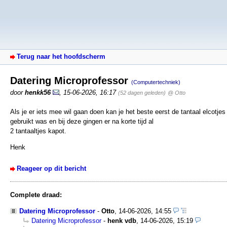
Terug naar het hoofdscherm
Datering Microprofessor
(Computertechniek)
door
henkk56
,
15-06-2026, 16:17
(52 dagen geleden)
@ Otto
Als je er iets mee wil gaan doen kan je het beste eerst de tantaal elcotjes
gebruikt was en bij deze gingen er na korte tijd al
2 tantaaltjes kapot.
Henk
Reageer op dit bericht
Complete draad:
Datering Microprofessor
-
Otto
,
14-06-2026, 14:55
Datering Microprofessor
-
henk vdb
,
14-06-2026, 15:19