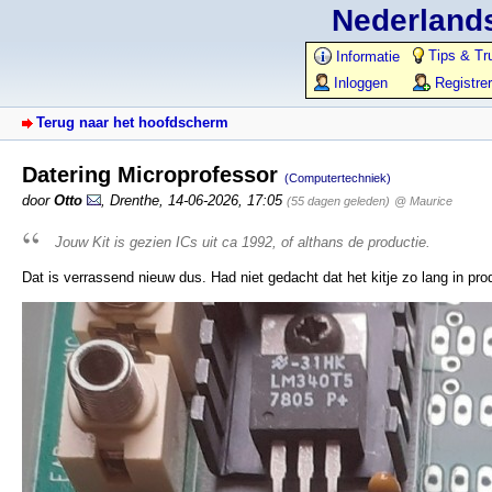
Nederlands
Tips & Tr
Informatie
Inloggen
Registre
Terug naar het hoofdscherm
Datering Microprofessor
(Computertechniek)
door
Otto
,
Drenthe
,
14-06-2026, 17:05
(55 dagen geleden)
@ Maurice
Jouw Kit is gezien ICs uit ca 1992, of althans de productie.
Dat is verrassend nieuw dus. Had niet gedacht dat het kitje zo lang in pro