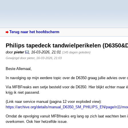
Terug naar het hoofdscherm
Philips tapedeck tandwielperikelen (D6350&
door
pieter
,
16-03-2026, 21:01
(145 dagen geleden)
Gewijzigd door pieter, 16-03-2026, 21:03
Beste Allemaal,
In navolging op mijn eerdere topic over de D6350 graag jullie advies over 
Via MFBFreaks een setje besteld voor de D6350. Hier blijkt echter maar é
krijg ik niet passend.
(Link naar service manual (pagina 12 voor exploded view):
https://archive.org/details/manual_D6350_SM_PHILIPS_EN/page/n11/mo
Omdat de opvolging vanuit MFBfreaks erg lang op zich laat wachten ben ik
overkomen. Ook hier hetzelfde issue.