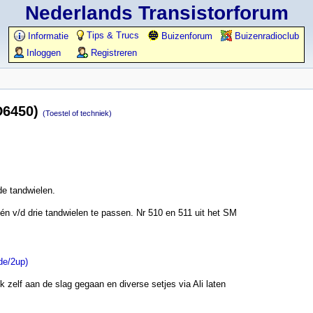
Nederlands Transistorforum
Tips & Trucs
Informatie
Buizenforum
Buizenradioclub
Inloggen
Registreren
D6450)
(Toestel of techniek)
de tandwielen.
én v/d drie tandwielen te passen. Nr 510 en 511 uit het SM
de/2up)
 zelf aan de slag gegaan en diverse setjes via Ali laten