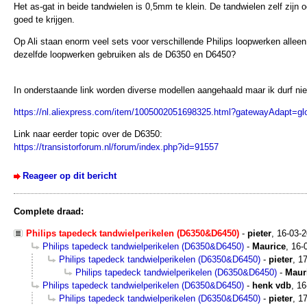
Het as-gat in beide tandwielen is 0,5mm te klein. De tandwielen zelf zijn 
goed te krijgen.
Op Ali staan enorm veel sets voor verschillende Philips loopwerken alle
dezelfde loopwerken gebruiken als de D6350 en D6450?
In onderstaande link worden diverse modellen aangehaald maar ik durf ni
https://nl.aliexpress.com/item/1005002051698325.html?gatewayAdapt=gl
Link naar eerder topic over de D6350:
https://transistorforum.nl/forum/index.php?id=91557
Reageer op dit bericht
Complete draad:
Philips tapedeck tandwielperikelen (D6350&D6450)
-
pieter
,
16-03-
Philips tapedeck tandwielperikelen (D6350&D6450)
-
Maurice
,
16-
Philips tapedeck tandwielperikelen (D6350&D6450)
-
pieter
,
17
Philips tapedeck tandwielperikelen (D6350&D6450)
-
Maur
Philips tapedeck tandwielperikelen (D6350&D6450)
-
henk vdb
,
16
Philips tapedeck tandwielperikelen (D6350&D6450)
-
pieter
,
17