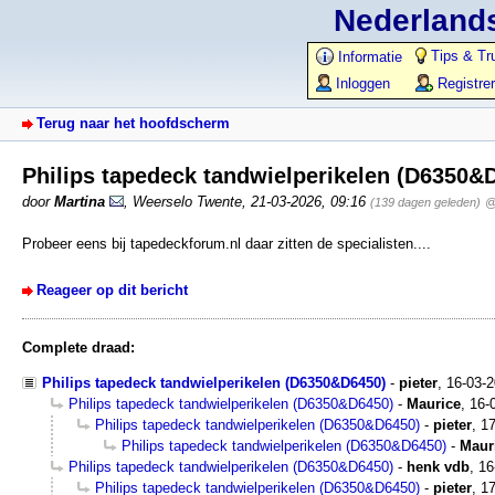
Nederlands
Tips & Tr
Informatie
Inloggen
Registre
Terug naar het hoofdscherm
Philips tapedeck tandwielperikelen (D6350&
door
Martina
,
Weerselo Twente
,
21-03-2026, 09:16
(139 dagen geleden)
@
Probeer eens bij tapedeckforum.nl daar zitten de specialisten....
Reageer op dit bericht
Complete draad:
Philips tapedeck tandwielperikelen (D6350&D6450)
-
pieter
,
16-03-
Philips tapedeck tandwielperikelen (D6350&D6450)
-
Maurice
,
16-
Philips tapedeck tandwielperikelen (D6350&D6450)
-
pieter
,
17
Philips tapedeck tandwielperikelen (D6350&D6450)
-
Maur
Philips tapedeck tandwielperikelen (D6350&D6450)
-
henk vdb
,
16
Philips tapedeck tandwielperikelen (D6350&D6450)
-
pieter
,
17