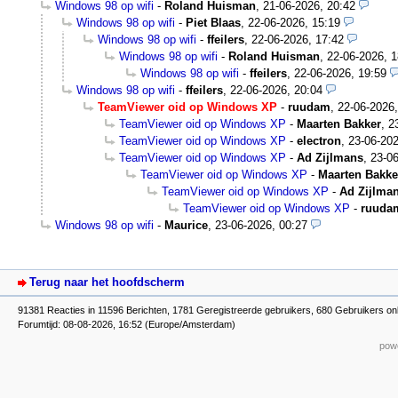
Windows 98 op wifi
-
Roland Huisman
,
21-06-2026, 20:42
Windows 98 op wifi
-
Piet Blaas
,
22-06-2026, 15:19
Windows 98 op wifi
-
ffeilers
,
22-06-2026, 17:42
Windows 98 op wifi
-
Roland Huisman
,
22-06-2026, 1
Windows 98 op wifi
-
ffeilers
,
22-06-2026, 19:59
Windows 98 op wifi
-
ffeilers
,
22-06-2026, 20:04
TeamViewer oid op Windows XP
-
ruudam
,
22-06-2026,
TeamViewer oid op Windows XP
-
Maarten Bakker
,
2
TeamViewer oid op Windows XP
-
electron
,
23-06-202
TeamViewer oid op Windows XP
-
Ad Zijlmans
,
23-06
TeamViewer oid op Windows XP
-
Maarten Bakke
TeamViewer oid op Windows XP
-
Ad Zijlma
TeamViewer oid op Windows XP
-
ruuda
Windows 98 op wifi
-
Maurice
,
23-06-2026, 00:27
Terug naar het hoofdscherm
91381 Reacties in 11596 Berichten, 1781 Geregistreerde gebruikers, 680 Gebruikers on
Forumtijd: 08-08-2026, 16:52 (Europe/Amsterdam)
powe