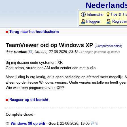
Nederlands
Tips & Tr
Informatie
Inloggen
Registre
Terug naar het hoofdscherm
TeamViewer oid op Windows XP
(Computertechniek)
door
ruudam
,
Utrecht
,
22-06-2026, 23:12
(47 dagen geleden)
@ ffeilers
Bij mij draaien oude systemen, XP.
Gaat prima, sturen een AM radio zender aan met audio.
Maar 1 ding is erg lastig, er is geen bediening op afstand meer mogelijk
alleen op de nieuwe Windows versies. Oude versies installeren heeft geen
Wie weet een programma voor XP?
Reageer op dit bericht
Complete draad:
Windows 98 op wifi
-
Geert
,
21-06-2026, 19:05