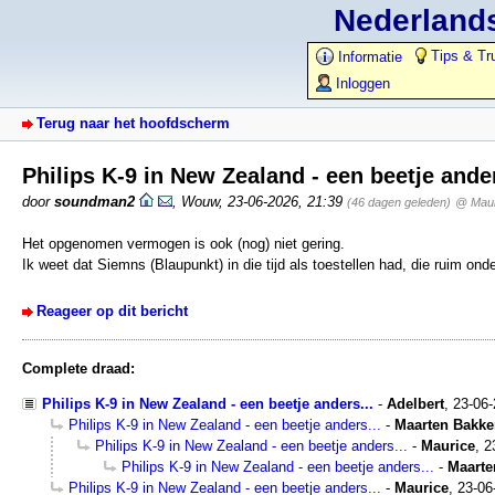
Nederlands
Tips & Tr
Informatie
Inloggen
Terug naar het hoofdscherm
Philips K-9 in New Zealand - een beetje ande
door
soundman2
,
Wouw
,
23-06-2026, 21:39
(46 dagen geleden)
@ Maur
Het opgenomen vermogen is ook (nog) niet gering.
Ik weet dat Siemns (Blaupunkt) in die tijd als toestellen had, die ruim on
Reageer op dit bericht
Complete draad:
Philips K-9 in New Zealand - een beetje anders...
-
Adelbert
,
23-06
Philips K-9 in New Zealand - een beetje anders...
-
Maarten Bakke
Philips K-9 in New Zealand - een beetje anders...
-
Maurice
,
2
Philips K-9 in New Zealand - een beetje anders...
-
Maarte
Philips K-9 in New Zealand - een beetje anders...
-
Maurice
,
23-06