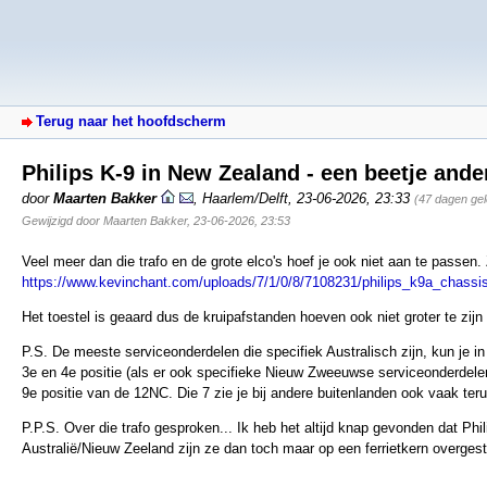
Terug naar het hoofdscherm
Philips K-9 in New Zealand - een beetje ande
door
Maarten Bakker
,
Haarlem/Delft
,
23-06-2026, 23:33
(47 dagen ge
Gewijzigd door Maarten Bakker, 23-06-2026, 23:53
Veel meer dan die trafo en de grote elco's hoef je ook niet aan te passen. 
https://www.kevinchant.com/uploads/7/1/0/8/7108231/philips_k9a_chassis
Het toestel is geaard dus de kruipafstanden hoeven ook niet groter te zij
P.S. De meeste serviceonderdelen die specifiek Australisch zijn, kun je 
3e en 4e positie (als er ook specifieke Nieuw Zweeuwse serviceonderdelen
9e positie van de 12NC. Die 7 zie je bij andere buitenlanden ook vaak ter
P.P.S. Over die trafo gesproken... Ik heb het altijd knap gevonden dat Phi
Australië/Nieuw Zeeland zijn ze dan toch maar op een ferrietkern overgest