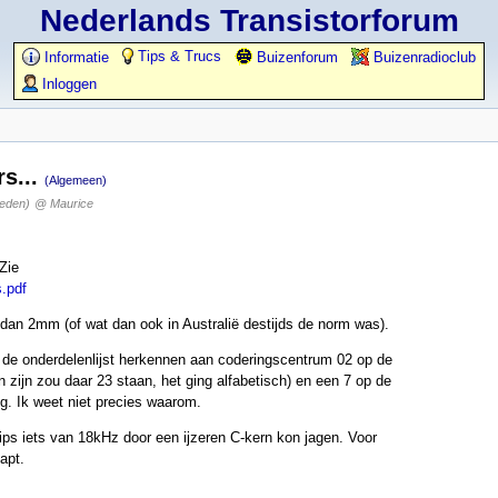
Nederlands Transistorforum
Tips & Trucs
Informatie
Buizenforum
Buizenradioclub
Inloggen
rs...
(Algemeen)
leden)
@ Maurice
Zie
.pdf
n dan 2mm (of wat dan ook in Australië destijds de norm was).
in de onderdelenlijst herkennen aan coderingscentrum 02 op de
 zijn zou daar 23 staan, het ging alfabetisch) en een 7 op de
ug. Ik weet niet precies waarom.
lips iets van 18kHz door een ijzeren C-kern kon jagen. Voor
apt.