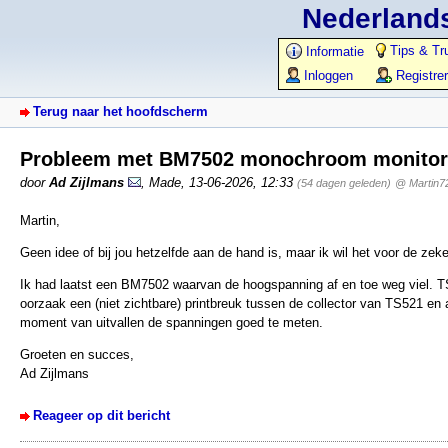
Nederlands
Tips & Tr
Informatie
Inloggen
Registre
Terug naar het hoofdscherm
Probleem met BM7502 monochroom monito
door
Ad Zijlmans
,
Made
,
13-06-2026, 12:33
(54 dagen geleden)
@ Martin7
Martin,
Geen idee of bij jou hetzelfde aan de hand is, maar ik wil het voor de ze
Ik had laatst een BM7502 waarvan de hoogspanning af en toe weg viel. TS5
oorzaak een (niet zichtbare) printbreuk tussen de collector van TS521 en a
moment van uitvallen de spanningen goed te meten.
Groeten en succes,
Ad Zijlmans
Reageer op dit bericht