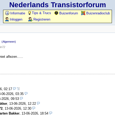
Nederlands Transistorforum
Tips & Trucs
Informatie
Buizenforum
Buizenradioclub
Inloggen
Registreren
r
(Algemeen)
in72
iet aflezen......
26, 02:17
3-06-2026, 03:35
6-2026, 09:53
akker
,
13-06-2026, 12:22
72
,
13-06-2026, 12:30
arten Bakker
,
13-06-2026, 18:54