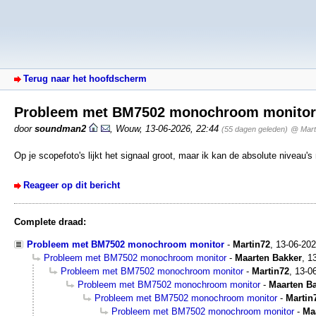
Terug naar het hoofdscherm
Probleem met BM7502 monochroom monito
door
soundman2
,
Wouw
,
13-06-2026, 22:44
(55 dagen geleden)
@ Mart
Op je scopefoto's lijkt het signaal groot, maar ik kan de absolute niveau's n
Reageer op dit bericht
Complete draad:
Probleem met BM7502 monochroom monitor
-
Martin72
,
13-06-20
Probleem met BM7502 monochroom monitor
-
Maarten Bakker
,
1
Probleem met BM7502 monochroom monitor
-
Martin72
,
13-0
Probleem met BM7502 monochroom monitor
-
Maarten B
Probleem met BM7502 monochroom monitor
-
Martin
Probleem met BM7502 monochroom monitor
-
Ma