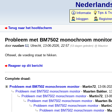
Nederlands
Tips & Tr
Informatie
Inloggen
Registre
Terug naar het hoofdscherm
Probleem met BM7502 monochroom monito
door
ruudam
,
Utrecht
,
13-06-2026, 22:57
(53 dagen geleden)
@ Maurice
Oftewel, de voeding staat te hikken.
Reageer op dit bericht
Complete draad:
Probleem met BM7502 monochroom monitor
-
Martin72
,
13-06-20
Probleem met BM7502 monochroom monitor
-
Maarten Bakker
,
1
Probleem met BM7502 monochroom monitor
-
Martin72
,
13-0
Probleem met BM7502 monochroom monitor
-
Maarten B
Probleem met BM7502 monochroom monitor
-
Martin
Probleem met BM7502 monochroom monitor
-
Ma