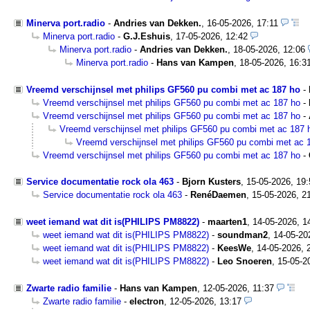
Minerva port.radio
-
Andries van Dekken.
,
16-05-2026, 17:11
Minerva port.radio
-
G.J.Eshuis
,
17-05-2026, 12:42
Minerva port.radio
-
Andries van Dekken.
,
18-05-2026, 12:06
Minerva port.radio
-
Hans van Kampen
,
18-05-2026, 16:3
Vreemd verschijnsel met philips GF560 pu combi met ac 187 ho
-
Vreemd verschijnsel met philips GF560 pu combi met ac 187 ho
-
Vreemd verschijnsel met philips GF560 pu combi met ac 187 ho
-
Vreemd verschijnsel met philips GF560 pu combi met ac 187 
Vreemd verschijnsel met philips GF560 pu combi met ac 
Vreemd verschijnsel met philips GF560 pu combi met ac 187 ho
-
Service documentatie rock ola 463
-
Bjorn Kusters
,
15-05-2026, 19
Service documentatie rock ola 463
-
RenéDaemen
,
15-05-2026, 2
weet iemand wat dit is(PHILIPS PM8822)
-
maarten1
,
14-05-2026, 1
weet iemand wat dit is(PHILIPS PM8822)
-
soundman2
,
14-05-20
weet iemand wat dit is(PHILIPS PM8822)
-
KeesWe
,
14-05-2026, 
weet iemand wat dit is(PHILIPS PM8822)
-
Leo Snoeren
,
15-05-2
Zwarte radio familie
-
Hans van Kampen
,
12-05-2026, 11:37
Zwarte radio familie
-
electron
,
12-05-2026, 13:17