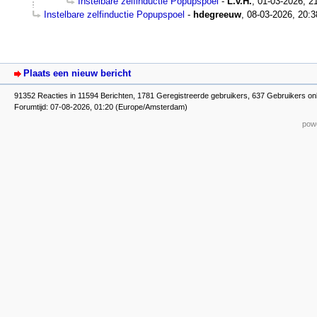
Instelbare zelfinductie Popupspoel
-
L.v.H.
,
01-03-2026, 2
Instelbare zelfinductie Popupspoel
-
hdegreeuw
,
08-03-2026, 20:3
Plaats een nieuw bericht
91352 Reacties in 11594 Berichten, 1781 Geregistreerde gebruikers, 637 Gebruikers onl
Forumtijd: 07-08-2026, 01:20 (Europe/Amsterdam)
powe