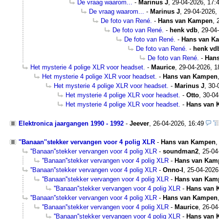
De vraag waarom...
-
Marinus J
,
29-04-2026, 17:
De vraag waarom...
-
Marinus J
,
29-04-2026,
De foto van René.
-
Hans van Kampen
,
De foto van René.
-
henk vdb
,
29-04
De foto van René.
-
Hans van K
De foto van René.
-
henk vd
De foto van René.
-
Han
Het mysterie 4 polige XLR voor headset.
-
Maurice
,
29-04-2026, 1
Het mysterie 4 polige XLR voor headset.
-
Hans van Kampen
Het mysterie 4 polige XLR voor headset.
-
Marinus J
,
30-
Het mysterie 4 polige XLR voor headset.
-
Otto
,
30-04
Het mysterie 4 polige XLR voor headset.
-
Hans van
Elektronica jaargangen 1990 - 1992
-
Jeever
,
26-04-2026, 16:49
''Banaan''stekker vervangen voor 4 polig XLR
-
Hans van Kampen
''Banaan''stekker vervangen voor 4 polig XLR
-
soundman2
,
25-04
''Banaan''stekker vervangen voor 4 polig XLR
-
Hans van Kam
''Banaan''stekker vervangen voor 4 polig XLR
-
Onno-I
,
25-04-2026
''Banaan''stekker vervangen voor 4 polig XLR
-
Hans van Kam
''Banaan''stekker vervangen voor 4 polig XLR
-
Hans van
''Banaan''stekker vervangen voor 4 polig XLR
-
Hans van Kampen
''Banaan''stekker vervangen voor 4 polig XLR
-
Maurice
,
26-04
''Banaan''stekker vervangen voor 4 polig XLR
-
Hans van