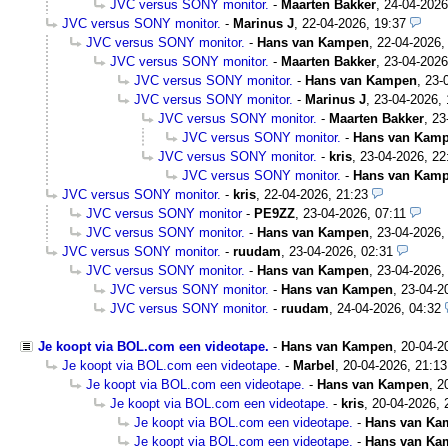
JVC versus SONY monitor.
-
Maarten Bakker
,
24-04-2026
JVC versus SONY monitor.
-
Marinus J
,
22-04-2026, 19:37
JVC versus SONY monitor.
-
Hans van Kampen
,
22-04-2026,
JVC versus SONY monitor.
-
Maarten Bakker
,
23-04-2026
JVC versus SONY monitor.
-
Hans van Kampen
,
23-
JVC versus SONY monitor.
-
Marinus J
,
23-04-2026, 
JVC versus SONY monitor.
-
Maarten Bakker
,
23
JVC versus SONY monitor.
-
Hans van Kam
JVC versus SONY monitor.
-
kris
,
23-04-2026, 22
JVC versus SONY monitor.
-
Hans van Kam
JVC versus SONY monitor.
-
kris
,
22-04-2026, 21:23
JVC versus SONY monitor
-
PE9ZZ
,
23-04-2026, 07:11
JVC versus SONY monitor.
-
Hans van Kampen
,
23-04-2026,
JVC versus SONY monitor.
-
ruudam
,
23-04-2026, 02:31
JVC versus SONY monitor.
-
Hans van Kampen
,
23-04-2026,
JVC versus SONY monitor.
-
Hans van Kampen
,
23-04-2
JVC versus SONY monitor.
-
ruudam
,
24-04-2026, 04:32
Je koopt via BOL.com een videotape.
-
Hans van Kampen
,
20-04-2
Je koopt via BOL.com een videotape.
-
Marbel
,
20-04-2026, 21:13
Je koopt via BOL.com een videotape.
-
Hans van Kampen
,
2
Je koopt via BOL.com een videotape.
-
kris
,
20-04-2026, 
Je koopt via BOL.com een videotape.
-
Hans van Ka
Je koopt via BOL.com een videotape.
-
Hans van Ka