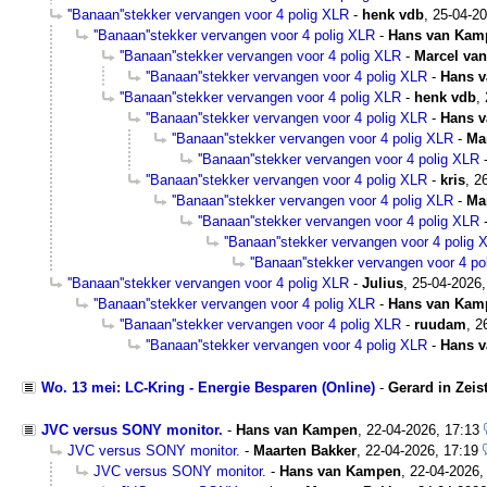
''Banaan''stekker vervangen voor 4 polig XLR
-
henk vdb
,
25-04-20
''Banaan''stekker vervangen voor 4 polig XLR
-
Hans van Kam
''Banaan''stekker vervangen voor 4 polig XLR
-
Marcel van
''Banaan''stekker vervangen voor 4 polig XLR
-
Hans 
''Banaan''stekker vervangen voor 4 polig XLR
-
henk vdb
,
''Banaan''stekker vervangen voor 4 polig XLR
-
Hans 
''Banaan''stekker vervangen voor 4 polig XLR
-
Ma
''Banaan''stekker vervangen voor 4 polig XLR
''Banaan''stekker vervangen voor 4 polig XLR
-
kris
,
2
''Banaan''stekker vervangen voor 4 polig XLR
-
Ma
''Banaan''stekker vervangen voor 4 polig XLR
''Banaan''stekker vervangen voor 4 polig 
''Banaan''stekker vervangen voor 4 po
''Banaan''stekker vervangen voor 4 polig XLR
-
Julius
,
25-04-2026,
''Banaan''stekker vervangen voor 4 polig XLR
-
Hans van Kam
''Banaan''stekker vervangen voor 4 polig XLR
-
ruudam
,
2
''Banaan''stekker vervangen voor 4 polig XLR
-
Hans 
Wo. 13 mei: LC-Kring - Energie Besparen (Online)
-
Gerard in Zeis
JVC versus SONY monitor.
-
Hans van Kampen
,
22-04-2026, 17:13
JVC versus SONY monitor.
-
Maarten Bakker
,
22-04-2026, 17:19
JVC versus SONY monitor.
-
Hans van Kampen
,
22-04-2026,