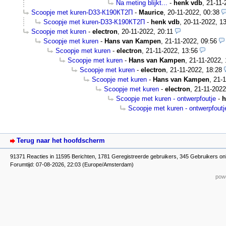
Na meting blijkt...
-
henk vdb
,
21-11-
Scoopje met kuren-D33-К190КТ2П
-
Maurice
,
20-11-2022, 00:38
Scoopje met kuren-D33-К190КТ2П
-
henk vdb
,
20-11-2022, 1
Scoopje met kuren
-
electron
,
20-11-2022, 20:11
Scoopje met kuren
-
Hans van Kampen
,
21-11-2022, 09:56
Scoopje met kuren
-
electron
,
21-11-2022, 13:56
Scoopje met kuren
-
Hans van Kampen
,
21-11-2022, 
Scoopje met kuren
-
electron
,
21-11-2022, 18:28
Scoopje met kuren
-
Hans van Kampen
,
21-1
Scoopje met kuren
-
electron
,
21-11-2022
Scoopje met kuren - ontwerpfoutje
-
h
Scoopje met kuren - ontwerpfoutj
Terug naar het hoofdscherm
91371 Reacties in 11595 Berichten, 1781 Geregistreerde gebruikers, 345 Gebruikers on
Forumtijd: 07-08-2026, 22:03 (Europe/Amsterdam)
powe