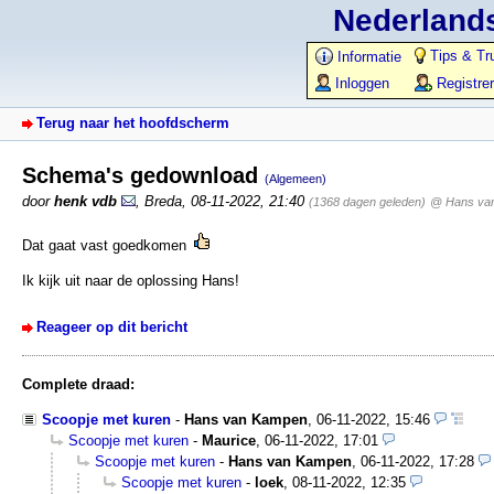
Nederlands
Tips & Tr
Informatie
Inloggen
Registre
Terug naar het hoofdscherm
Schema's gedownload
(Algemeen)
door
henk vdb
,
Breda
,
08-11-2022, 21:40
(1368 dagen geleden)
@ Hans va
Dat gaat vast goedkomen
Ik kijk uit naar de oplossing Hans!
Reageer op dit bericht
Complete draad:
Scoopje met kuren
-
Hans van Kampen
,
06-11-2022, 15:46
Scoopje met kuren
-
Maurice
,
06-11-2022, 17:01
Scoopje met kuren
-
Hans van Kampen
,
06-11-2022, 17:28
Scoopje met kuren
-
loek
,
08-11-2022, 12:35